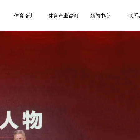
体育培训
体育产业咨询
新闻中心
联系