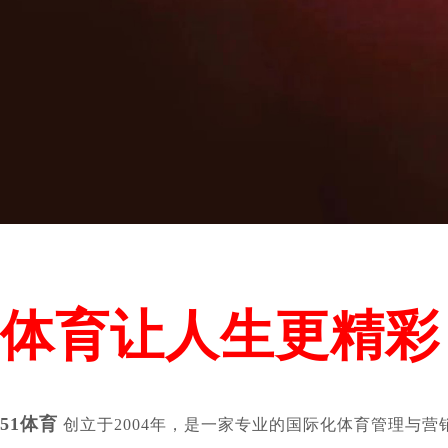
体育让人生更精彩
51体育
创立于2004年，是一家专业的国际化体育管理与营