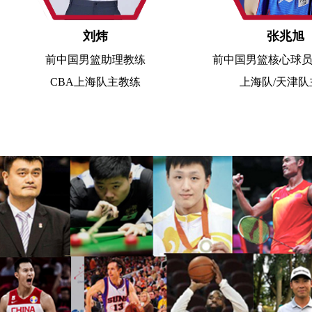
刘炜
张兆旭
前中国男篮助理教练
前
中国男篮核心球员
CBA上海队主教练
上海队/天津队