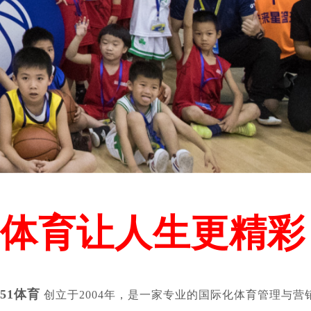
体育让人生更精彩
51体育
创立于2004年，是一家专业的国际化体育管理与营